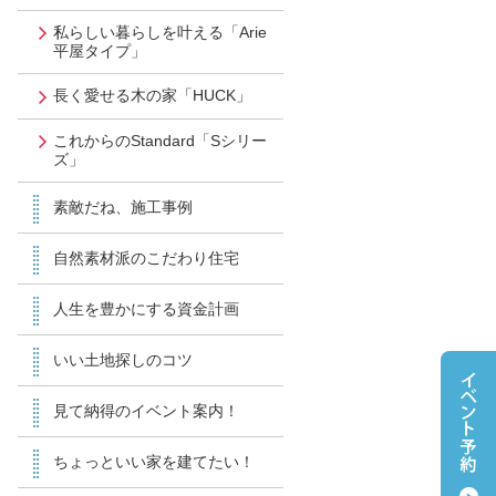
私らしい暮らしを叶える「Arie
平屋タイプ」
長く愛せる木の家「HUCK」
これからのStandard「Sシリー
ズ」
素敵だね、施工事例
自然素材派のこだわり住宅
人生を豊かにする資金計画
いい土地探しのコツ
見て納得のイベント案内！
ちょっといい家を建てたい！